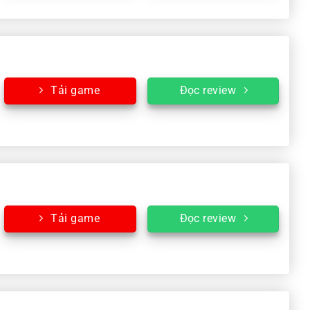
Tải game
Đọc review
Tải game
Đọc review