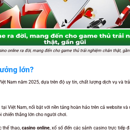
ino online ra đời, mang đến cho game thủ trải nghiệm chân thật, gần
hưởng lớn?
iệt Nam năm 2025, dựa trên độ uy tín, chất lượng dịch vụ và t
ến tại Việt Nam, nổi bật với nền tảng hoàn hảo trên cả website 
i chiến thắng lớn cho người chơi.
c thể thao,
casino online
, xổ số đến các sảnh casino trực tiếp