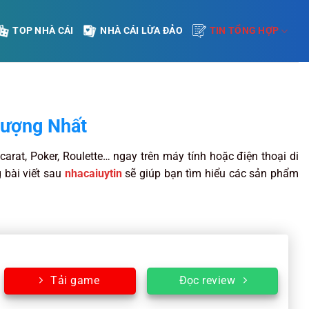
TOP NHÀ CÁI
NHÀ CÁI LỪA ĐẢO
TIN TỔNG HỢP
Tượng Nhất
carat, Poker, Roulette… ngay trên máy tính hoặc điện thoại di
g bài viết sau
nhacaiuytin
sẽ giúp bạn tìm hiểu các sản phẩm
Tải game
Đọc review