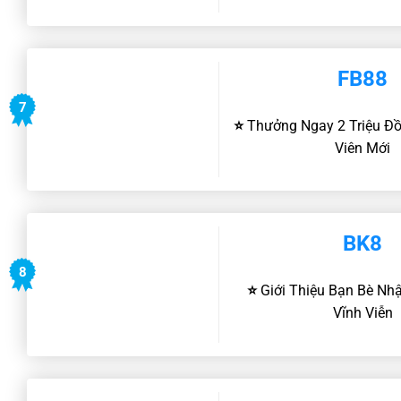
FB88
7
⭐
Thưởng Ngay 2 Triệu Đ
Viên Mới
BK8
8
⭐
Giới Thiệu Bạn Bè Nh
Vĩnh Viễn