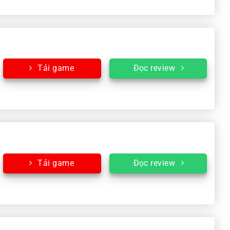
Tải game
Đọc review
Tải game
Đọc review