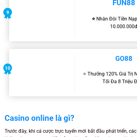
FUN88
9
⭐
Nhân Đôi Tiền Nạp
10.000.000
GO88
10
⭐ Thưởng 120% Giá Trị N
Tối Đa 8 Triệu 
Casino online là gì?
Trước đây, khi cá cược trực tuyến mới bắt đầu phát triển, 