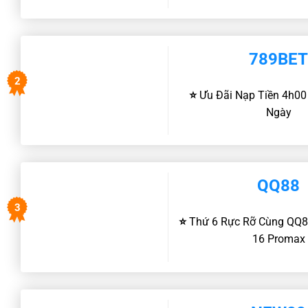
789BET
2
⭐
Ưu Đãi Nạp Tiền 4h00
Ngày
QQ88
3
⭐
Thứ 6 Rực Rỡ Cùng QQ8
16 Promax