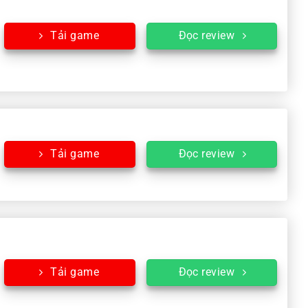
Tải game
Đọc review
Tải game
Đọc review
Tải game
Đọc review