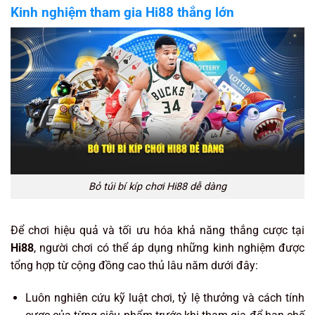
Kinh nghiệm tham gia Hi88 thắng lớn
Bỏ túi bí kíp chơi Hi88 dễ dàng
Để chơi hiệu quả và tối ưu hóa khả năng thắng cược tại
Hi88
, người chơi có thể áp dụng những kinh nghiệm được
tổng hợp từ cộng đồng cao thủ lâu năm dưới đây:
Luôn nghiên cứu kỹ luật chơi, tỷ lệ thưởng và cách tính