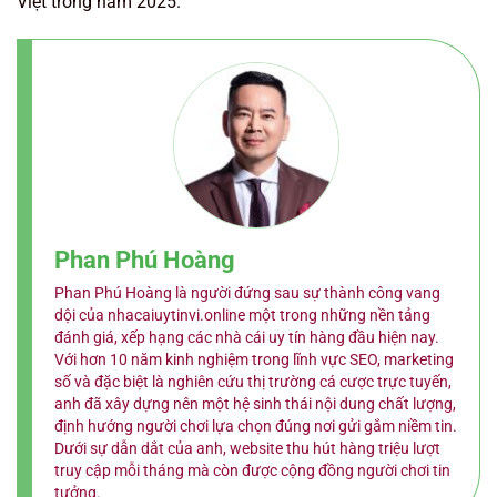
Việt trong năm 2025.
Phan Phú Hoàng
Phan Phú Hoàng là người đứng sau sự thành công vang
dội của nhacaiuytinvi.online một trong những nền tảng
đánh giá, xếp hạng các nhà cái uy tín hàng đầu hiện nay.
Với hơn 10 năm kinh nghiệm trong lĩnh vực SEO, marketing
số và đặc biệt là nghiên cứu thị trường cá cược trực tuyến,
anh đã xây dựng nên một hệ sinh thái nội dung chất lượng,
định hướng người chơi lựa chọn đúng nơi gửi gắm niềm tin.
Dưới sự dẫn dắt của anh, website thu hút hàng triệu lượt
truy cập mỗi tháng mà còn được cộng đồng người chơi tin
tưởng.