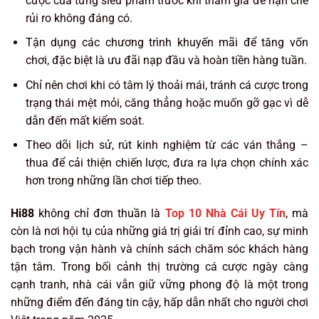
cược của từng siêu phẩm trước khi tham gia để hạn chế
rủi ro không đáng có.
Tận dụng các chương trình khuyến mãi để tăng vốn
chơi, đặc biệt là ưu đãi nạp đầu và hoàn tiền hàng tuần.
Chỉ nên chơi khi có tâm lý thoải mái, tránh cá cược trong
trạng thái mệt mỏi, căng thẳng hoặc muốn gỡ gạc vì dễ
dẫn đến mất kiểm soát.
Theo dõi lịch sử, rút kinh nghiệm từ các ván thắng –
thua để cải thiện chiến lược, đưa ra lựa chọn chính xác
hơn trong những lần chơi tiếp theo.
Hi88
không chỉ đơn thuần là
Top 10 Nhà Cái Uy Tín
, mà
còn là nơi hội tụ của những giá trị giải trí đỉnh cao, sự minh
bạch trong vận hành và chính sách chăm sóc khách hàng
tận tâm. Trong bối cảnh thị trường cá cược ngày càng
cạnh tranh, nhà cái vẫn giữ vững phong độ là một trong
những điểm đến đáng tin cậy, hấp dẫn nhất cho người chơi