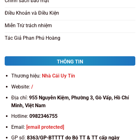
Chính sách bảo mật
Điều Khoản và Điều Kiện
Miễn Trừ trách nhiệm
Tác Giả Phan Phú Hoàng
THÔNG TIN
Thương hiệu:
Nhà Cái Uy Tín
Website:
/
Địa chỉ:
955 Nguyễn Kiệm, Phường 3, Gò Vấp, Hồ Chí
Minh, Việt Nam
Hotline:
0982346755
Email:
[email protected]
GP số:
8363/GP-BTTTT do Bộ TT & TT cấp ngày