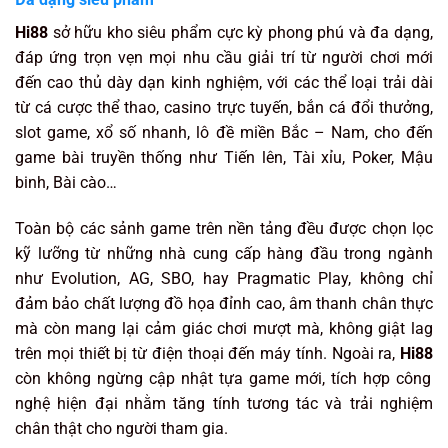
Hi88
sở hữu kho siêu phẩm cực kỳ phong phú và đa dạng,
đáp ứng trọn vẹn mọi nhu cầu giải trí từ người chơi mới
đến cao thủ dày dạn kinh nghiệm, với các thể loại trải dài
từ cá cược thể thao, casino trực tuyến, bắn cá đổi thưởng,
slot game, xổ số nhanh, lô đề miền Bắc – Nam, cho đến
game bài truyền thống như Tiến lên, Tài xỉu, Poker, Mậu
binh, Bài cào…
Toàn bộ các sảnh game trên nền tảng đều được chọn lọc
kỹ lưỡng từ những nhà cung cấp hàng đầu trong ngành
như Evolution, AG, SBO, hay Pragmatic Play, không chỉ
đảm bảo chất lượng đồ họa đỉnh cao, âm thanh chân thực
mà còn mang lại cảm giác chơi mượt mà, không giật lag
trên mọi thiết bị từ điện thoại đến máy tính. Ngoài ra,
Hi88
còn không ngừng cập nhật tựa game mới, tích hợp công
nghệ hiện đại nhằm tăng tính tương tác và trải nghiệm
chân thật cho người tham gia.