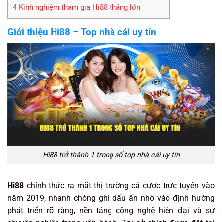
4
Kinh nghiệm tham gia Hi88 thắng lớn
Giới thiệu Hi88 – Top nhà cái uy tín
Hi88 trở thành 1 trong số top nhà cái uy tín
Hi88
chính thức ra mắt thị trường cá cược trực tuyến vào
năm 2019, nhanh chóng ghi dấu ấn nhờ vào định hướng
phát triển rõ ràng, nền tảng công nghệ hiện đại và sự