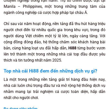
chuyên nghiệp trong vận hành. Trụ sở chính được đặt tại
Manila – Philippines, một trong những trung tâm của
ngành công nghiệp cá cược hợp pháp tại châu Á.
Chỉ sau vài năm hoạt động, nền tảng đã thu hút hàng triệu
người chơi đến từ nhiều quốc gia trong khu vực, trong đó
người dùng Việt chiếm một tỷ lệ lớn, ngày càng tăng. Với
cộng đồng đông đảo, hệ thống chăm sóc khách hàng bài
bản, cùng hàng loạt ưu đãi hấp dẫn,
Hi88
từng bước vươn
lên trở thành một trong những nhà cái top đầu được yêu
thích và tin tưởng nhất năm 2025.
Top nhà cái Hi88 đem đến những dịch vụ gì?
Là một trong những nền tảng giải trí hàng đầu hiện nay,
nhà cái luôn chú trọng đầu tư và mở rộng hệ thống dịch vụ
nhằm mang lại trải nghiệm cá cược toàn diện, hấp dẫn
nhất cho người chơi.
Đa dạng siêu phẩm