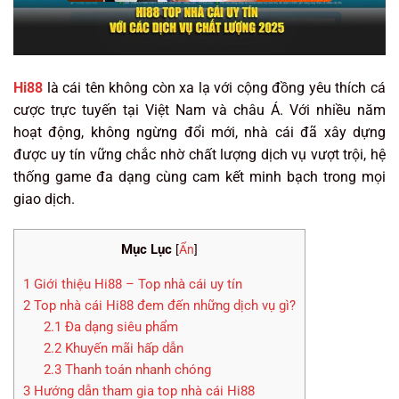
Hi88
là cái tên không còn xa lạ với cộng đồng yêu thích cá
cược trực tuyến tại Việt Nam và châu Á. Với nhiều năm
hoạt động, không ngừng đổi mới, nhà cái đã xây dựng
được uy tín vững chắc nhờ chất lượng dịch vụ vượt trội, hệ
thống game đa dạng cùng cam kết minh bạch trong mọi
giao dịch.
Mục Lục
[
Ẩn
]
1
Giới thiệu Hi88 – Top nhà cái uy tín
2
Top nhà cái Hi88 đem đến những dịch vụ gì?
2.1
Đa dạng siêu phẩm
2.2
Khuyến mãi hấp dẫn
2.3
Thanh toán nhanh chóng
3
Hướng dẫn tham gia top nhà cái Hi88