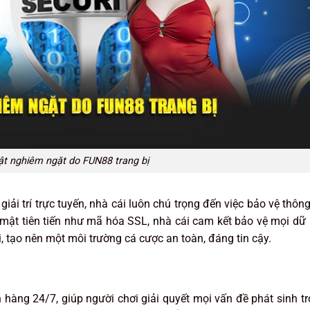
t nghiêm ngặt do FUN88 trang bị
giải trí trực tuyến, nhà cái luôn chú trọng đến việc bảo vệ thông
mật tiên tiến như mã hóa SSL, nhà cái cam kết bảo vệ mọi dữ 
i, tạo nên một môi trường cá cược an toàn, đáng tin cậy.
àng 24/7, giúp người chơi giải quyết mọi vấn đề phát sinh t