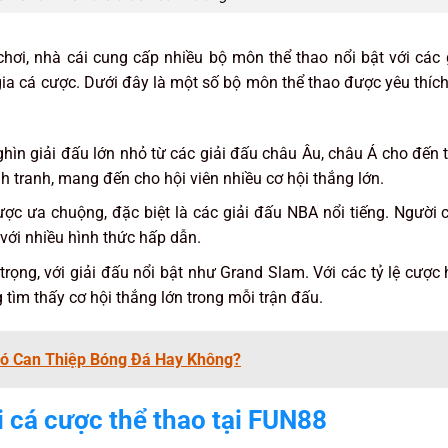
ơi, nhà cái cung cấp nhiều bộ môn thể thao nổi bật với các 
ia cá cược. Dưới đây là một số bộ môn thể thao được yêu thích
hìn giải đấu lớn nhỏ từ các giải đấu châu Âu, châu Á cho đến 
h tranh, mang đến cho hội viên nhiều cơ hội thắng lớn.
c ưa chuộng, đặc biệt là các giải đấu NBA nổi tiếng. Người 
n với nhiều hình thức hấp dẫn.
rọng, với giải đấu nổi bật như Grand Slam. Với các tỷ lệ cược
tìm thấy cơ hội thắng lớn trong mỗi trận đấu.
 Có Can Thiệp Bóng Đá Hay Không?
i cá cược thể thao tại FUN88