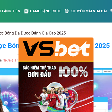
I TẶNG TIỀN
GAME TẶNG CODE
KHUYẾN MÃI NHÀ CÁI
ợc Bóng Đá Được Đánh Giá Cao 2025
ợc Bóng Đá Được Đánh Giá Cao 2025
×
ÊN
THÁNG 4 16, 2025
BỞI
PHAN PHÚ HOÀNG