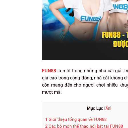
FUN88
là một trong những nhà cái giải tr
giá cao trong cộng đồng, nhà cái không ch
còn mang đến cho người chơi nhiều khuyế
mượt mà.
Mục Lục
[
Ẩn
]
1
Giới thiệu tổng quan về FUN88
2
Các bộ môn thể thao nổi bật tại FUN88