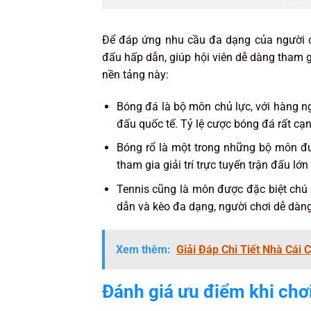
Để đáp ứng nhu cầu đa dạng của người ch
đấu hấp dẫn, giúp hội viên dễ dàng tham g
nền tảng này:
Bóng đá là bộ môn chủ lực, với hàng ng
đấu quốc tế. Tỷ lệ cược bóng đá rất cạn
Bóng rổ là một trong những bộ môn đượ
tham gia giải trí trực tuyến trận đấu lớ
Tennis cũng là môn được đặc biệt chú t
dẫn và kèo đa dạng, người chơi dễ dàng 
Xem thêm:
Giải Đáp Chi Tiết Nhà Cái
Đánh giá ưu điểm khi chơ