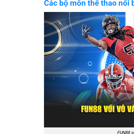
Các bộ môn thể thao nổi 
FUN88 vớ