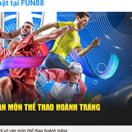
bật tại FUN88
i vô vàn môn thể thao hoành tráng