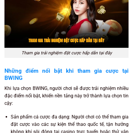
Tham gia trải nghiệm đặt cược hấp dẫn tại đây
Những điểm nổi bật khi tham gia cược tại
BWING
Khi lựa chọn BWING, người chơi sẽ được trải nghiệm nhiều
đặc điểm nổi bật, khiến nền tảng này trở thành lựa chọn tin
cậy:
Sản phẩm cá cược đa dạng: Người chơi có thể tham gia
đặt cược vào các sự kiện thể thao quốc tế, tận hưởng
không khí sôi động tại casino trực tuyến hoặc thử vận