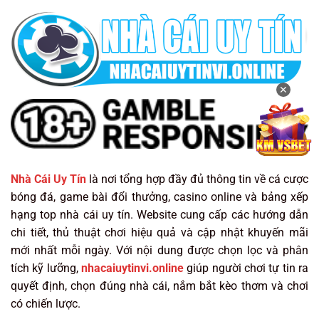
✕
Nhà Cái Uy Tín
là nơi tổng hợp đầy đủ thông tin về cá cược
bóng đá, game bài đổi thưởng, casino online và bảng xếp
hạng top nhà cái uy tín. Website cung cấp các hướng dẫn
chi tiết, thủ thuật chơi hiệu quả và cập nhật khuyến mãi
mới nhất mỗi ngày. Với nội dung được chọn lọc và phân
tích kỹ lưỡng,
nhacaiuytinvi.online
giúp người chơi tự tin ra
quyết định, chọn đúng nhà cái, nắm bắt kèo thơm và chơi
có chiến lược.