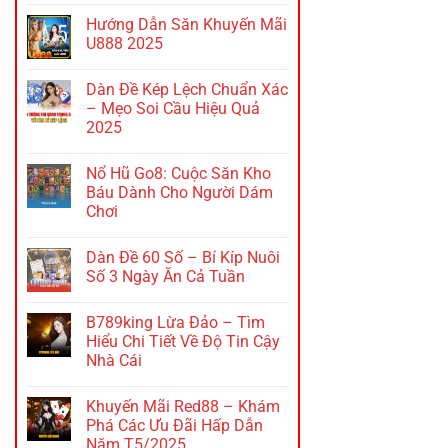
Hướng Dẫn Săn Khuyến Mãi
U888 2025
Dàn Đề Kép Lệch Chuẩn Xác
– Mẹo Soi Cầu Hiệu Quả
2025
Nổ Hũ Go8: Cuộc Săn Kho
Báu Dành Cho Người Dám
Chơi
Dàn Đề 60 Số – Bí Kíp Nuôi
Số 3 Ngày Ăn Cả Tuần
B789king Lừa Đảo – Tìm
Hiểu Chi Tiết Về Độ Tin Cậy
Nhà Cái
Khuyến Mãi Red88 – Khám
Phá Các Ưu Đãi Hấp Dẫn
Năm T5/2025