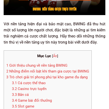
Với nền tảng hiện đại và bảo mật cao, BWING đã thu hút
một số lượng lớn người chơi, đặc biệt là những ai tìm kiếm
trải nghiệm cá cược chất lượng. Hãy theo dõi những thông
tin thú vị về nền tảng uy tín này trong bài viết dưới đây.
Mục Lục
[
Ẩn
]
1
Giới thiệu chung về nền tảng BWING
2
Những điểm nổi bật khi tham gia cược tại BWING
3
Trò chơi giải trí phong phú tại kho game đa dạng
3.1
Cá cược thể thao
3.2
Casino trực tuyến
3.3
Bắn cá
3.4
Game bài đổi thưởng
3.5
Slot game