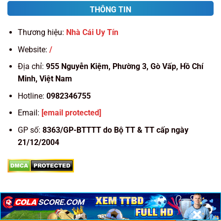
THÔNG TIN
Thương hiệu:
Nhà Cái Uy Tín
Website:
/
Địa chỉ:
955 Nguyễn Kiệm, Phường 3, Gò Vấp, Hồ Chí
Minh, Việt Nam
Hotline:
0982346755
Email:
[email protected]
GP số:
8363/GP-BTTTT do Bộ TT & TT cấp ngày
21/12/2004
×
×
×
Copyright 2026 ©
Đánh Giá Top 10 Nhà Cái Uy Tín Online Việt