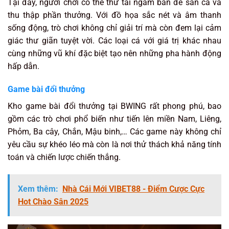
Tại đây, người chơi có thể thử tài ngắm bắn để săn cá và
thu thập phần thưởng. Với đồ họa sắc nét và âm thanh
sống động, trò chơi không chỉ giải trí mà còn đem lại cảm
giác thư giãn tuyệt vời. Các loại cá với giá trị khác nhau
cùng những vũ khí đặc biệt tạo nên những pha hành động
hấp dẫn.
Game bài đổi thưởng
Kho game bài đổi thưởng tại BWING rất phong phú, bao
gồm các trò chơi phổ biến như tiến lên miền Nam, Liêng,
Phỏm, Ba cây, Chắn, Mậu binh,… Các game này không chỉ
yêu cầu sự khéo léo mà còn là nơi thử thách khả năng tính
toán và chiến lược chiến thắng.
Xem thêm:
Nhà Cái Mới VIBET88 - Điểm Cược Cực
Hot Chào Sân 2025