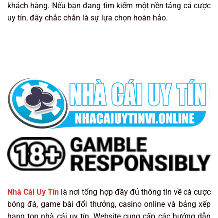
khách hàng. Nếu bạn đang tìm kiếm một nền tảng cá cược
uy tín, đây chắc chắn là sự lựa chọn hoàn hảo.
Nhà Cái Uy Tín
là nơi tổng hợp đầy đủ thông tin về cá cược
bóng đá, game bài đổi thưởng, casino online và bảng xếp
hạng top nhà cái uy tín. Website cung cấp các hướng dẫn