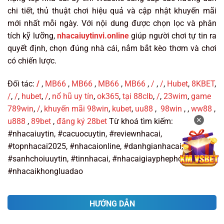
chi tiết, thủ thuật chơi hiệu quả và cập nhật khuyến mãi
mới nhất mỗi ngày. Với nội dung được chọn lọc và phân
tích kỹ lưỡng,
nhacaiuytinvi.online
giúp người chơi tự tin ra
quyết định, chọn đúng nhà cái, nắm bắt kèo thơm và chơi
có chiến lược.
Đối tác:
/
,
MB66
,
MB66
,
MB66
,
MB66
,
/
,
/
,
Hubet
,
8KBET
,
/
,
/
,
hubet
,
/
,
nổ hũ uy tín
,
ok365
,
tại 88clb
,
/
,
23wim
,
game
789win
,
/
,
khuyến mãi 98win
,
kubet
,
uu88
,
98win
, ,
ww88
,
✕
u888
,
89bet
,
đăng ký 28bet
Từ khoá tìm kiếm:
#nhacaiuytin, #cacuocuytin, #reviewnhacai,
#topnhacai2025, #nhacaionline, #danhgianhacai,
#sanhchoiuuytin, #tinnhacai, #nhacaigiayphephopphap,
#nhacaikhongluadao
HƯỚNG DẪN