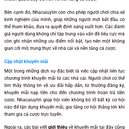
Bên cạnh đó, Nhacaiuytin còn cho phép người chơi chia sẻ
kinh nghiệm của mình, giúp những người mới bắt đầu có
thể tham khảo, đưa ra quyết định sáng suốt hơn. Các đánh
giá người dùng không chỉ tập trung vào vấn đề tiêu cực mà
còn ghi nhận những ưu điểm nổi bật, tạo nên một không
gian cởi mở, trung thực về nhà cái và nền tảng cá cược.
Cập nhật khuyến mãi
Một trong những dịch vụ đặc biệt là việc cập nhật liên tục
chương trình khuyến mãi từ các nhà cái. Người chơi có thể
tìm thấy thông tin về ưu đãi hấp dẫn, từ thưởng đăng ký,
khuyến mãi nạp tiền cho đến chương trình hoàn trả tiền
cược. Nhacaiuytin giúp hội viên không bỏ lỡ bất kỳ cơ hội
nào để tận dụng khuyến mãi, gia tăng cơ hội thắng lớn khi
tham gia cá cược trực tuyến.
Ngoài ra, các bài viết
giới thiệu
về khuyến mãi tại đây cũng