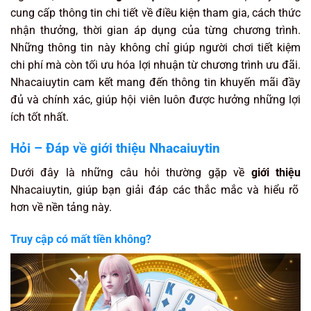
cung cấp thông tin chi tiết về điều kiện tham gia, cách thức
nhận thưởng, thời gian áp dụng của từng chương trình.
Những thông tin này không chỉ giúp người chơi tiết kiệm
chi phí mà còn tối ưu hóa lợi nhuận từ chương trình ưu đãi.
Nhacaiuytin cam kết mang đến thông tin khuyến mãi đầy
đủ và chính xác, giúp hội viên luôn được hưởng những lợi
ích tốt nhất.
Hỏi – Đáp về giới thiệu Nhacaiuytin
Dưới đây là những câu hỏi thường gặp về
giới thiệu
Nhacaiuytin, giúp bạn giải đáp các thắc mắc và hiểu rõ
hơn về nền tảng này.
Truy cập có mất tiền không?