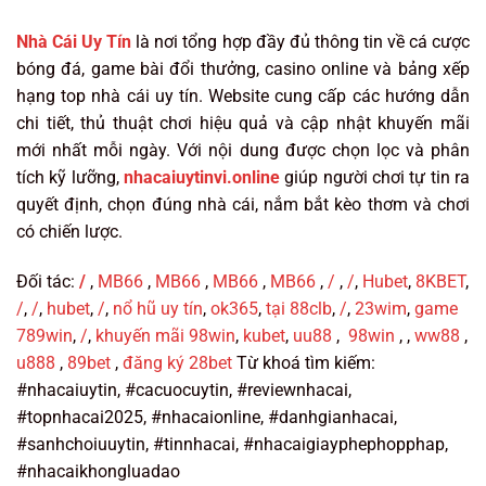
Nhà Cái Uy Tín
là nơi tổng hợp đầy đủ thông tin về cá cược
bóng đá, game bài đổi thưởng, casino online và bảng xếp
hạng top nhà cái uy tín. Website cung cấp các hướng dẫn
chi tiết, thủ thuật chơi hiệu quả và cập nhật khuyến mãi
mới nhất mỗi ngày. Với nội dung được chọn lọc và phân
tích kỹ lưỡng,
nhacaiuytinvi.online
giúp người chơi tự tin ra
quyết định, chọn đúng nhà cái, nắm bắt kèo thơm và chơi
có chiến lược.
Đối tác:
/
,
MB66
,
MB66
,
MB66
,
MB66
,
/
,
/
,
Hubet
,
8KBET
,
/
,
/
,
hubet
,
/
,
nổ hũ uy tín
,
ok365
,
tại 88clb
,
/
,
23wim
,
game
789win
,
/
,
khuyến mãi 98win
,
kubet
,
uu88
,
98win
, ,
ww88
,
u888
,
89bet
,
đăng ký 28bet
Từ khoá tìm kiếm:
#nhacaiuytin, #cacuocuytin, #reviewnhacai,
#topnhacai2025, #nhacaionline, #danhgianhacai,
#sanhchoiuuytin, #tinnhacai, #nhacaigiayphephopphap,
#nhacaikhongluadao