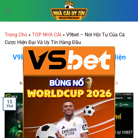
Chuyển
đến
nội
dung
Trang Chủ
»
TOP NHÀ CÁI
»
V9bet – Nơi Hội Tụ Của Cá
Cược Hiện Đại Và Uy Tín Hàng Đầu
V9bet – Nơi Hội Tụ Của Cá Cược Hiện
×
Đại Và Uy Tín Hàng Đầu
ĐÃ ĐĂNG TRÊN
THÁNG 4 15, 2025
BỞI
PHAN PHÚ HOÀNG
15
Th4