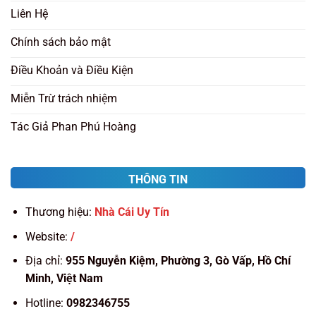
Liên Hệ
Chính sách bảo mật
Điều Khoản và Điều Kiện
Miễn Trừ trách nhiệm
Tác Giả Phan Phú Hoàng
THÔNG TIN
Thương hiệu:
Nhà Cái Uy Tín
Website:
/
Địa chỉ:
955 Nguyễn Kiệm, Phường 3, Gò Vấp, Hồ Chí
Minh, Việt Nam
Hotline:
0982346755