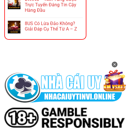
Trực Tuyến Đáng Tin Cậy
Hàng Đầu
8US Có Lừa Đảo Không?
Giải Đáp Cụ Thể Từ A – Z
✕