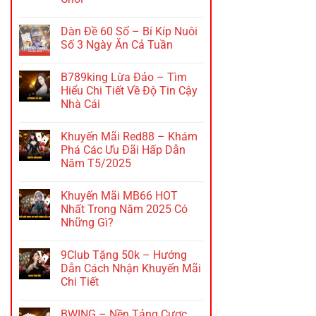
Dàn Đề 60 Số – Bí Kíp Nuôi
Số 3 Ngày Ăn Cả Tuần
B789king Lừa Đảo – Tìm
Hiểu Chi Tiết Về Độ Tin Cậy
Nhà Cái
Khuyến Mãi Red88 – Khám
Phá Các Ưu Đãi Hấp Dẫn
Năm T5/2025
Khuyến Mãi MB66 HOT
Nhất Trong Năm 2025 Có
Những Gì?
9Club Tặng 50k – Hướng
Dẫn Cách Nhận Khuyến Mãi
Chi Tiết
BWING – Nền Tảng Cược