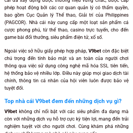
cái đã xây dựng được thương hiệu vững chắc, được cấp
phép hoạt động bởi các cơ quan quản lý có thẩm quyền,
bao gồm Cục Quản lý Thể thao, Giải trí của Philippines
(PAGCOR). Nhà cái này cung cấp một loạt sản phẩm cá
cược phong phú, từ thể thao, casino trực tuyến, cho đến
game bài đổi thưởng, siêu phẩm điện tử, xổ số.
Ngoài việc sở hữu giấy phép hợp pháp,
V9bet
còn đặc biệt
chú trọng đến tính bảo mật và an toàn của người chơi
thông qua việc sử dụng công nghệ mã hóa SSL tiên tiến,
hệ thống bảo vệ nhiều lớp. Điều này giúp mọi giao dịch tài
chính, thông tin cá nhân của hội viên luôn được bảo vệ
tuyệt đối.
Top nhà cái V9bet đem đến những dịch vụ gì?
V9bet
không chỉ nổi bật với các siêu phẩm đa dạng mà
còn với những dịch vụ hỗ trợ cực kỳ tiện lợi, mang đến trải
nghiệm tuyệt vời cho người chơi. Cùng khám phá những