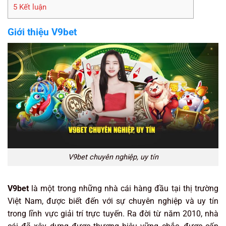
5
Kết luận
Giới thiệu V9bet
V9bet chuyên nghiệp, uy tín
V9bet
là một trong những nhà cái hàng đầu tại thị trường
Việt Nam, được biết đến với sự chuyên nghiệp và uy tín
trong lĩnh vực giải trí trực tuyến. Ra đời từ năm 2010, nhà