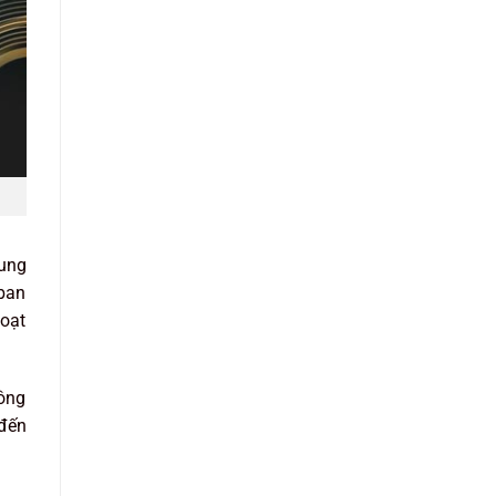
rung
 ban
hoạt
công
 đến