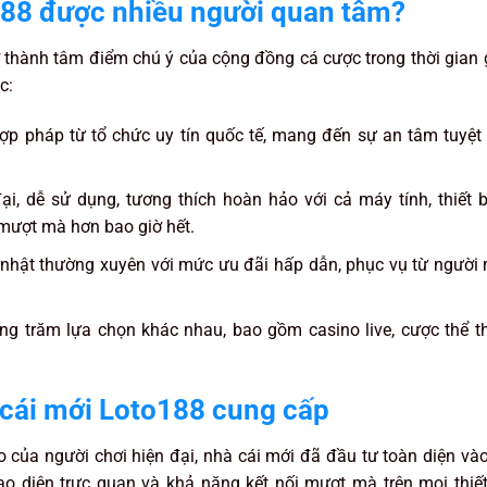
188 được nhiều người quan tâm?
ở thành tâm điểm chú ý của cộng đồng cá cược trong thời gian
c:
ợp pháp từ tổ chức uy tín quốc tế, mang đến sự an tâm tuyệt
ại, dễ sử dụng, tương thích hoàn hảo với cả máy tính, thiết b
 mượt mà hơn bao giờ hết.
 nhật thường xuyên với mức ưu đãi hấp dẫn, phục vụ từ người
àng trăm lựa chọn khác nhau, bao gồm casino live, cược thể t
 cái mới Loto188 cung cấp
o của người chơi hiện đại, nhà cái mới đã đầu tư toàn diện và
iao diện trực quan và khả năng kết nối mượt mà trên mọi thiết