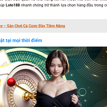
giúp
Loto188
nhanh chóng trở thành lựa chọn hàng đầu trong 
y – Sân Chơi Cá Cược Đầy Tiềm Năng
ật tại mọi thời điểm