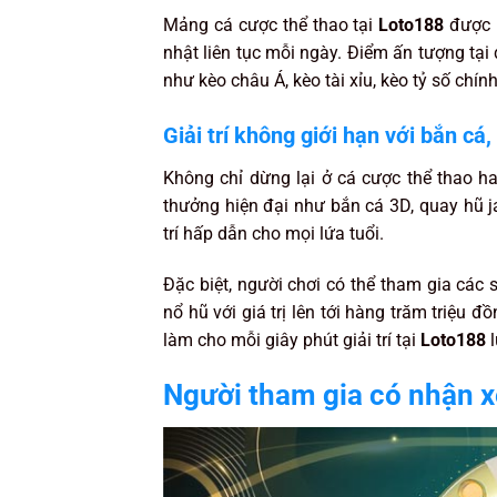
Mảng cá cược thể thao tại
Loto188
được p
nhật liên tục mỗi ngày. Điểm ấn tượng tại 
như kèo châu Á, kèo tài xỉu, kèo tỷ số chín
Giải trí không giới hạn với bắn cá
Không chỉ dừng lại ở cá cược thể thao h
thưởng hiện đại như bắn cá 3D, quay hũ j
trí hấp dẫn cho mọi lứa tuổi.
Đặc biệt, người chơi có thể tham gia các
nổ hũ với giá trị lên tới hàng trăm triệu đ
làm cho mỗi giây phút giải trí tại
Loto188
l
Người tham gia có nhận x