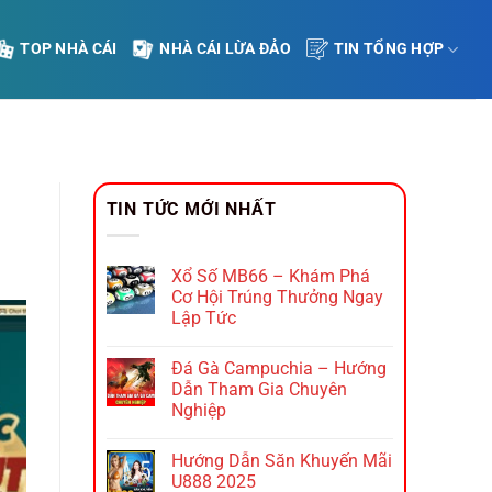
TOP NHÀ CÁI
NHÀ CÁI LỪA ĐẢO
TIN TỔNG HỢP
TIN TỨC MỚI NHẤT
Xổ Số MB66 – Khám Phá
Cơ Hội Trúng Thưởng Ngay
Lập Tức
Đá Gà Campuchia – Hướng
Dẫn Tham Gia Chuyên
Nghiệp
Hướng Dẫn Săn Khuyến Mãi
U888 2025