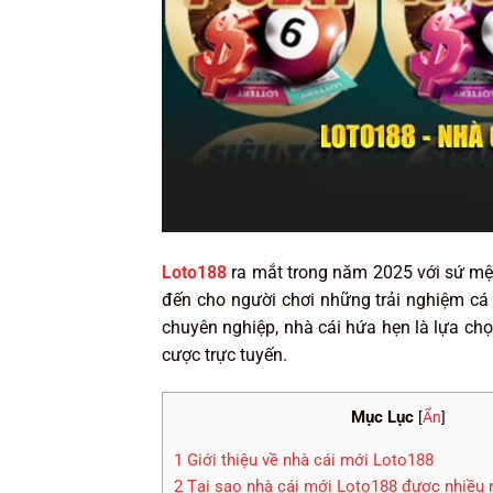
Loto188
ra mắt trong năm 2025 với sứ mện
đến cho người chơi những trải nghiệm cá 
chuyên nghiệp, nhà cái hứa hẹn là lựa ch
cược trực tuyến.
Mục Lục
[
Ẩn
]
1
Giới thiệu về nhà cái mới Loto188
2
Tại sao nhà cái mới Loto188 được nhiều 