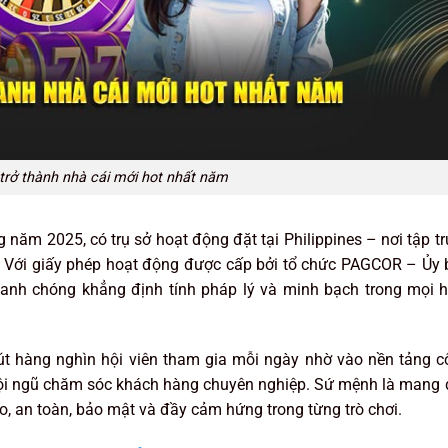
trở thành nhà cái mới hot nhất năm
g năm 2025, có trụ sở hoạt động đặt tại Philippines – nơi tập t
. Với giấy phép hoạt động được cấp bởi tổ chức PAGCOR – Ủy
 nhanh chóng khẳng định tính pháp lý và minh bạch trong mọi 
út hàng nghìn hội viên tham gia mỗi ngày nhờ vào nền tảng 
 đội ngũ chăm sóc khách hàng chuyên nghiệp. Sứ mệnh là mang
ao, an toàn, bảo mật và đầy cảm hứng trong từng trò chơi.