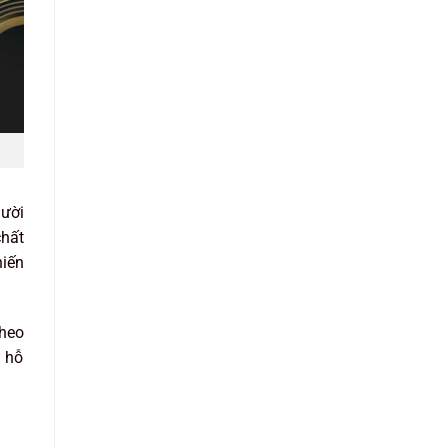
gười
chất
hiến
theo
n hỗ