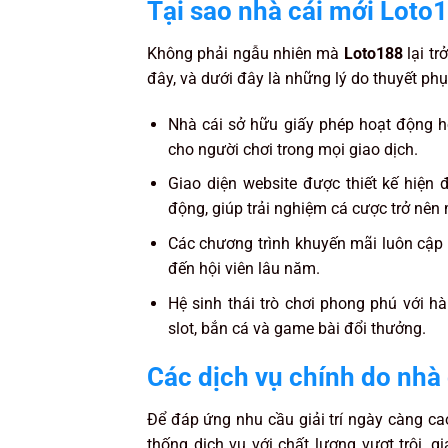
Tại sao nhà cái mới Loto
Không phải ngẫu nhiên mà
Loto188
lại tr
đây, và dưới đây là những lý do thuyết phụ
Nhà cái sở hữu giấy phép hoạt động h
cho người chơi trong mọi giao dịch.
Giao diện website được thiết kế hiện đ
động, giúp trải nghiệm cá cược trở nên
Các chương trình khuyến mãi luôn cập
đến hội viên lâu năm.
Hệ sinh thái trò chơi phong phú với h
slot, bắn cá và game bài đổi thưởng.
Các dịch vụ chính do nhà
Để đáp ứng nhu cầu giải trí ngày càng ca
thống dịch vụ với chất lượng vượt trội, g