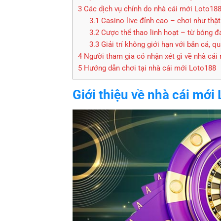
3
Các dịch vụ chính do nhà cái mới Loto18
3.1
Casino live đỉnh cao – chơi như thật
3.2
Cược thể thao linh hoạt – từ bóng đ
3.3
Giải trí không giới hạn với bắn cá, q
4
Người tham gia có nhận xét gì về nhà cái
5
Hướng dẫn chơi tại nhà cái mới Loto188
Giới thiệu về nhà cái mới