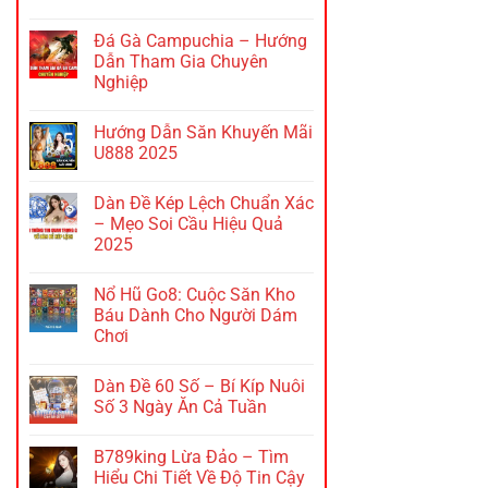
Đá Gà Campuchia – Hướng
Dẫn Tham Gia Chuyên
Nghiệp
Hướng Dẫn Săn Khuyến Mãi
U888 2025
Dàn Đề Kép Lệch Chuẩn Xác
– Mẹo Soi Cầu Hiệu Quả
2025
Nổ Hũ Go8: Cuộc Săn Kho
Báu Dành Cho Người Dám
Chơi
Dàn Đề 60 Số – Bí Kíp Nuôi
Số 3 Ngày Ăn Cả Tuần
B789king Lừa Đảo – Tìm
Hiểu Chi Tiết Về Độ Tin Cậy