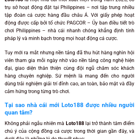
trụ sở hoạt động đặt tại Philippines – nơi tập trung nhiều
tập đoàn cá cược hàng đầu châu Á. Với giấy phép hoạt
động được cấp bởi tổ chức PAGCOR – Ủy ban điều tiết trò
chơi Philippines – nhà cái nhanh chóng khẳng định tính
pháp lý và minh bạch trong mọi hoạt động cá cược.
Tuy mới ra mắt nhưng nền tảng đã thu hút hàng nghìn hội
viên tham gia mỗi ngày nhờ vào nền tảng công nghệ hiện
đại, giao diện thân thiện cùng đội ngũ chăm sóc khách
hàng chuyên nghiệp. Sứ mệnh là mang đến cho người
dùng trải nghiệm giải trí đỉnh cao, an toàn, bảo mật và đầy
cảm hứng trong từng trò chơi.
Tại sao nhà cái mới Loto188 được nhiều người
quan tâm?
Không phải ngẫu nhiên mà
Loto188
lại trở thành tâm điểm
chú ý của cộng đồng cá cược trong thời gian gần đây, và
dưới đây là những lý do thuyết phục: