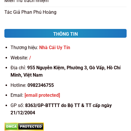
Miễn Trừ trách nhiệm
Tác Giả Phan Phú Hoàng
THÔNG TIN
Thương hiệu:
Nhà Cái Uy Tín
Website:
/
Địa chỉ:
955 Nguyễn Kiệm, Phường 3, Gò Vấp, Hồ Chí
Minh, Việt Nam
Hotline:
0982346755
Email:
[email protected]
GP số:
8363/GP-BTTTT do Bộ TT & TT cấp ngày
21/12/2004