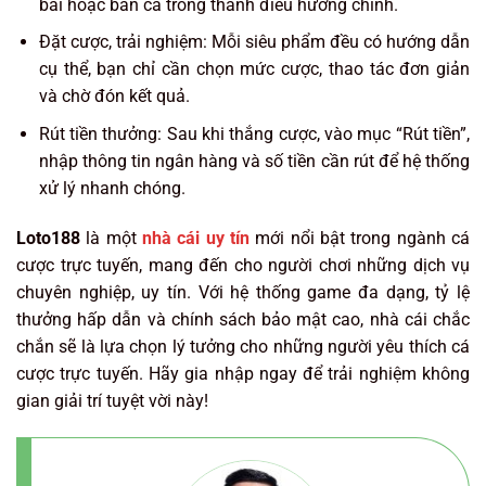
bài hoặc bắn cá trong thanh điều hướng chính.
Đặt cược, trải nghiệm: Mỗi siêu phẩm đều có hướng dẫn
cụ thể, bạn chỉ cần chọn mức cược, thao tác đơn giản
và chờ đón kết quả.
Rút tiền thưởng: Sau khi thắng cược, vào mục “Rút tiền”,
nhập thông tin ngân hàng và số tiền cần rút để hệ thống
xử lý nhanh chóng.
Loto188
là một
nhà cái uy tín
mới nổi bật trong ngành cá
cược trực tuyến, mang đến cho người chơi những dịch vụ
chuyên nghiệp, uy tín. Với hệ thống game đa dạng, tỷ lệ
thưởng hấp dẫn và chính sách bảo mật cao, nhà cái chắc
chắn sẽ là lựa chọn lý tưởng cho những người yêu thích cá
cược trực tuyến. Hãy gia nhập ngay để trải nghiệm không
gian giải trí tuyệt vời này!