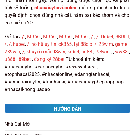
mới nhất mỗi ngày. Với nội dung được chọn lọc và phân
tích kỹ lưỡng,
nhacaiuytinvi.online
giúp người chơi tự tin ra
quyết định, chọn đúng nhà cái, nắm bắt kèo thơm và chơi
có chiến lược.
Đối tác:
/
,
MB66
,
MB66
,
MB66
,
MB66
,
/
,
/
,
Hubet
,
8KBET
,
/
,
/
,
hubet
,
/
,
nổ hũ uy tín
,
ok365
,
tại 88clb
,
/
,
23wim
,
game
789win
,
/
,
khuyến mãi 98win
,
kubet
,
uu88
,
98win
, ,
ww88
,
u888
,
89bet
,
đăng ký 28bet
Từ khoá tìm kiếm:
#nhacaiuytin, #cacuocuytin, #reviewnhacai,
#topnhacai2025, #nhacaionline, #danhgianhacai,
#sanhchoiuuytin, #tinnhacai, #nhacaigiayphephopphap,
#nhacaikhongluadao
HƯỚNG DẪN
Nhà Cái Mới