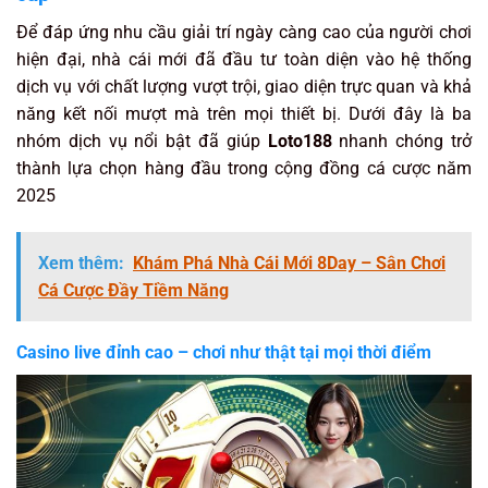
Để đáp ứng nhu cầu giải trí ngày càng cao của người chơi
hiện đại, nhà cái mới đã đầu tư toàn diện vào hệ thống
dịch vụ với chất lượng vượt trội, giao diện trực quan và khả
năng kết nối mượt mà trên mọi thiết bị. Dưới đây là ba
nhóm dịch vụ nổi bật đã giúp
Loto188
nhanh chóng trở
thành lựa chọn hàng đầu trong cộng đồng cá cược năm
2025
Xem thêm:
Khám Phá Nhà Cái Mới 8Day – Sân Chơi
Cá Cược Đầy Tiềm Năng
Casino live đỉnh cao – chơi như thật tại mọi thời điểm