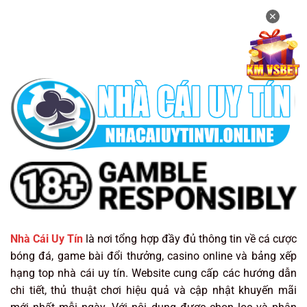
✕
Nhà Cái Uy Tín
là nơi tổng hợp đầy đủ thông tin về cá cược
bóng đá, game bài đổi thưởng, casino online và bảng xếp
hạng top nhà cái uy tín. Website cung cấp các hướng dẫn
chi tiết, thủ thuật chơi hiệu quả và cập nhật khuyến mãi