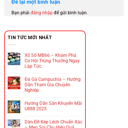
Để lại một bình luận
Bạn phải
đăng nhập
để gửi bình luận.
TIN TỨC MỚI NHẤT
Xổ Số MB66 – Khám Phá
Cơ Hội Trúng Thưởng Ngay
Lập Tức
Đá Gà Campuchia – Hướng
Dẫn Tham Gia Chuyên
Nghiệp
Hướng Dẫn Săn Khuyến Mãi
U888 2025
Dàn Đề Kép Lệch Chuẩn Xác
– Mẹo Soi Cầu Hiệu Quả