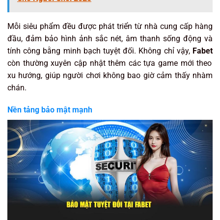
Mỗi siêu phẩm đều được phát triển từ nhà cung cấp hàng
đầu, đảm bảo hình ảnh sắc nét, âm thanh sống động và
tính công bằng minh bạch tuyệt đối. Không chỉ vậy,
Fabet
còn thường xuyên cập nhật thêm các tựa game mới theo
xu hướng, giúp người chơi không bao giờ cảm thấy nhàm
chán.
Nền tảng bảo mật mạnh