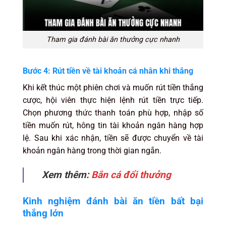
Tham gia đánh bài ăn thưởng cực nhanh
Bước 4: Rút tiền về tài khoản cá nhân khi thắng
Khi kết thúc một phiên chơi và muốn rút tiền thắng
cược, hội viên thực hiện lệnh rút tiền trực tiếp.
Chọn phương thức thanh toán phù hợp, nhập số
tiền muốn rút, hông tin tài khoản ngân hàng hợp
lệ. Sau khi xác nhận, tiền sẽ được chuyển về tài
khoản ngân hàng trong thời gian ngắn.
Xem thêm:
Bắn cá đổi thưởng
Kinh nghiệm đánh bài ăn tiền bất bại
thắng lớn