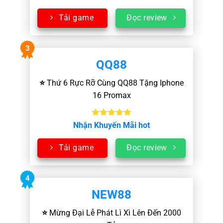
Tải game
Đọc review
3
QQ88
⭐
Thứ 6 Rực Rỡ Cùng QQ88 Tặng Iphone
16 Promax
Nhận Khuyến Mãi hot
Tải game
Đọc review
4
NEW88
⭐
Mừng Đại Lễ Phát Lì Xì Lên Đến 2000