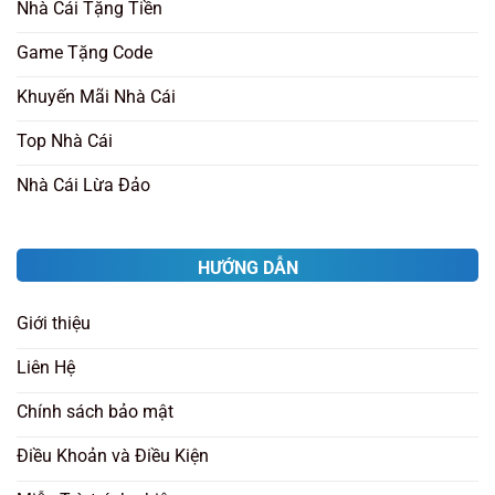
Nhà Cái Tặng Tiền
Game Tặng Code
Khuyến Mãi Nhà Cái
Top Nhà Cái
Nhà Cái Lừa Đảo
HƯỚNG DẪN
Giới thiệu
Liên Hệ
Chính sách bảo mật
Điều Khoản và Điều Kiện