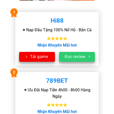
1
Hi88
⭐
Nạp Đầu Tặng 100% Nổ Hũ - Bắn Cá
Nhận Khuyến Mãi hot
Tải game
Đọc review
2
789BET
⭐
Ưu Đãi Nạp Tiền 4h00 - 8h00 Hàng
Ngày
Nhận Khuyến Mãi hot