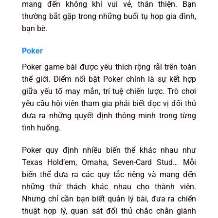
mang đến không khí vui vẻ, thân thiện. Bạn
thường bắt gặp trong những buổi tụ họp gia đình,
bạn bè.
Poker
Poker game bài được yêu thích rộng rãi trên toàn
thế giới. Điểm nổi bật Poker chính là sự kết hợp
giữa yếu tố may mắn, trí tuệ chiến lược. Trò chơi
yêu cầu hội viên tham gia phải biết đọc vị đối thủ
đưa ra những quyết định thông minh trong từng
tình huống.
Poker quy định nhiều biến thể khác nhau như
Texas Hold’em, Omaha, Seven-Card Stud… Mỗi
biến thể đưa ra các quy tắc riêng và mang đến
những thử thách khác nhau cho thành viên.
Nhưng chỉ cần bạn biết quản lý bài, đưa ra chiến
thuật hợp lý, quan sát đối thủ chắc chắn giành