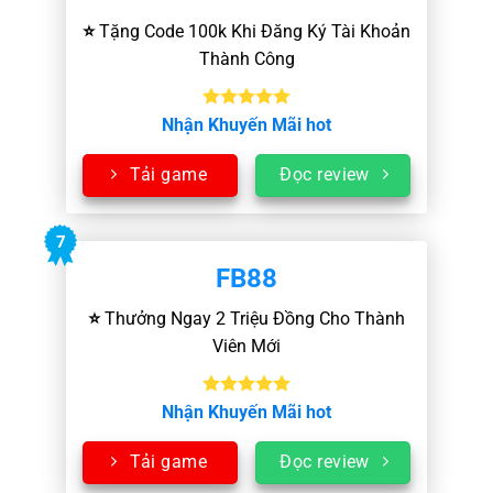
⭐
Tặng Code 100k Khi Đăng Ký Tài Khoản
Thành Công
Nhận Khuyến Mãi hot
Tải game
Đọc review
7
FB88
⭐
Thưởng Ngay 2 Triệu Đồng Cho Thành
Viên Mới
Nhận Khuyến Mãi hot
Tải game
Đọc review