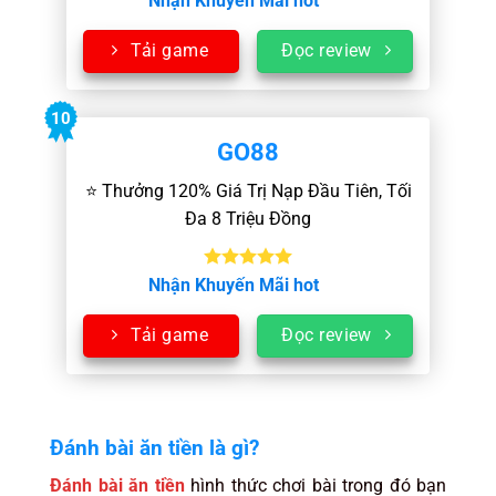
Nhận Khuyến Mãi hot
Tải game
Đọc review
10
GO88
⭐ Thưởng 120% Giá Trị Nạp Đầu Tiên, Tối
Đa 8 Triệu Đồng
Nhận Khuyến Mãi hot
Tải game
Đọc review
Đánh bài ăn tiền là gì?
Đánh bài ăn tiền
hình thức chơi bài trong đó bạn