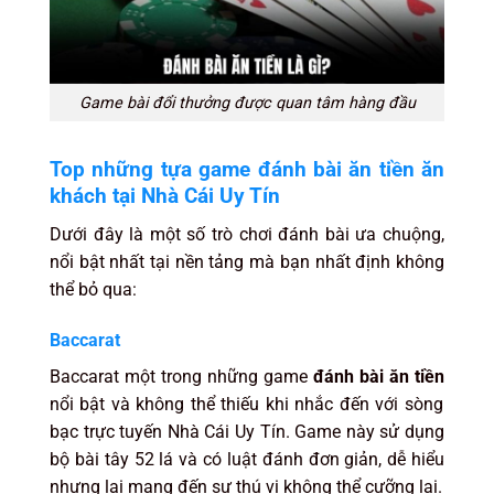
Game bài đổi thưởng được quan tâm hàng đầu
Top những tựa game đánh bài ăn tiền ăn
khách tại Nhà Cái Uy Tín
Dưới đây là một số trò chơi đánh bài ưa chuộng,
nổi bật nhất tại nền tảng mà bạn nhất định không
thể bỏ qua:
Baccarat
Baccarat một trong những game
đánh bài ăn tiền
nổi bật và không thể thiếu khi nhắc đến với sòng
bạc trực tuyến Nhà Cái Uy Tín. Game này sử dụng
bộ bài tây 52 lá và có luật đánh đơn giản, dễ hiểu
nhưng lại mang đến sự thú vị không thể cưỡng lại.