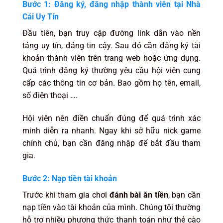
Bước 1: Đăng ký, đăng nhập thành viên tại Nhà
Cái Uy Tín
Đầu tiên, bạn truy cập đường link dẫn vào nền
tảng uy tín, đáng tin cậy. Sau đó cần đăng ký tài
khoản thành viên trên trang web hoặc ứng dụng.
Quá trình đăng ký thường yêu cầu hội viên cung
cấp các thông tin cơ bản. Bao gồm họ tên, email,
số điện thoại ….
Hội viên nên điền chuẩn đúng để quá trình xác
minh diễn ra nhanh. Ngay khi sở hữu nick game
chính chủ, bạn cần đăng nhập để bắt đầu tham
gia.
Bước 2: Nạp tiền tài khoản
Trước khi tham gia chơi
đánh bài ăn tiền
, bạn cần
nạp tiền vào tài khoản của mình. Chúng tôi thường
hỗ trợ nhiều phương thức thanh toán như thẻ cào