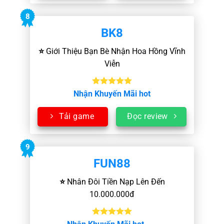
8
BK8
⭐
Giới Thiệu Bạn Bè Nhận Hoa Hồng Vĩnh
Viễn
Nhận Khuyến Mãi hot
Tải game
Đọc review
9
FUN88
⭐
Nhân Đôi Tiền Nạp Lên Đến
10.000.000đ