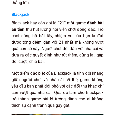
thắng lớn.
Blackjack
Blackjack hay còn gọi là “21” một game
đánh bài
ăn tiền
thu hút lượng hội viên chơi đông đảo. Trò
chơi dùng bộ bài tây, nhiệm vụ của bạn là đạt
được tổng điểm gần với 21 nhất mà không vượt
quá con số này. Người chơi đối đầu với nhà cái và
đưa ra các quyết định như rút thêm, dừng lại, gấp
đôi cược, chia bài.
Một điểm đặc biệt của Blackjack là tính đối kháng
giữa người chơi và nhà cái. Vì thế, game không
yêu cầu bạn phải đối phó với các đối thủ khác chỉ
cần vượt qua nhà cái. Qua đó làm cho Blackjack
trở thành game bài lý tưởng dành cho ai không
thích sự cạnh tranh quá gay gắt.