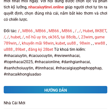
mới nhất mỗi ngày. Với nội dung được chọn lọc và phân
tích kỹ lưỡng,
nhacaiuytinvi.online
giúp người chơi tự tin ra
quyết định, chọn đúng nhà cái, nắm bắt kèo thơm và chơi
có chiến lược.
Đối tác:
/
,
MB66
,
MB66
,
MB66
,
MB66
,
/
,
/
,
Hubet
,
8KBET
,
/
,
/
,
hubet
,
/
,
nổ hũ uy tín
,
ok365
,
tại 88clb
,
/
,
23wim
,
game
789win
,
/
,
khuyến mãi 98win
,
kubet
,
uu88
,
98win
, ,
ww88
,
u888
,
89bet
,
đăng ký 28bet
Từ khoá tìm kiếm:
#nhacaiuytin, #cacuocuytin, #reviewnhacai,
#topnhacai2025, #nhacaionline, #danhgianhacai,
#sanhchoiuuytin, #tinnhacai, #nhacaigiayphephopphap,
#nhacaikhongluadao
HƯỚNG DẪN
Nhà Cái Mới