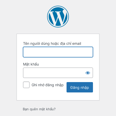
Đăng
nhập
Tên người dùng hoặc địa chỉ email
Mật khẩu
Ghi nhớ đăng nhập
Bạn quên mật khẩu?