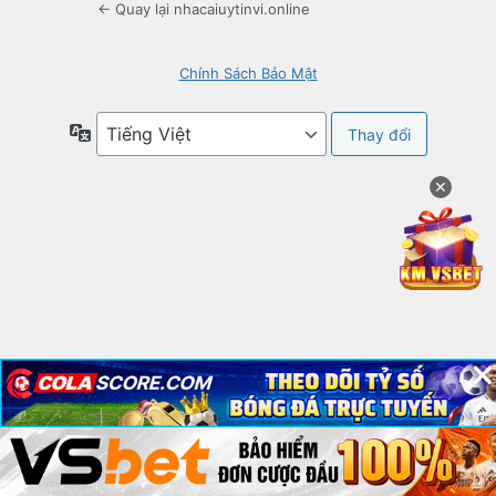
← Quay lại nhacaiuytinvi.online
Chính Sách Bảo Mật
Ngôn
ngữ
✕
×
×
×